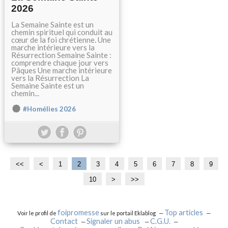
2026
La Semaine Sainte est un
chemin spirituel qui conduit au
cœur de la foi chrétienne. Une
marche intérieure vers la
Résurrection Semaine Sainte :
comprendre chaque jour vers
Pâques Une marche intérieure
vers la Résurrection La
Semaine Sainte est un
chemin...
#Homélies 2026
<<
<
1
2
3
4
5
6
7
8
9
10
2
3
4
5
6
7
>
>>
0
0
0
0
0
0
foipromesse
Top articles
Voir le profil de
sur le portail Eklablog
Contact
Signaler un abus
C.G.U.