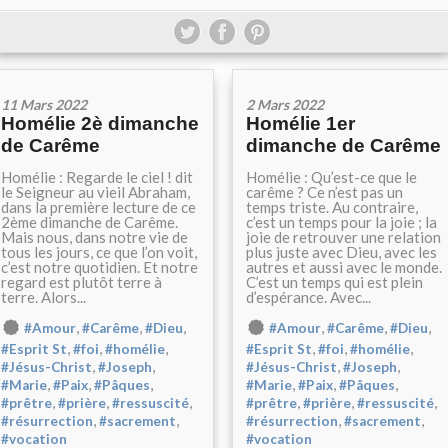
11 Mars 2022
2 Mars 2022
Homélie 2è dimanche
Homélie 1er
de Carême
dimanche de Carême
Homélie : Regarde le ciel ! dit
Homélie : Qu’est-ce que le
le Seigneur au vieil Abraham,
carême ? Ce n’est pas un
dans la première lecture de ce
temps triste. Au contraire,
2ème dimanche de Carême.
c’est un temps pour la joie ; la
Mais nous, dans notre vie de
joie de retrouver une relation
tous les jours, ce que l’on voit,
plus juste avec Dieu, avec les
c’est notre quotidien. Et notre
autres et aussi avec le monde.
regard est plutôt terre à
C’est un temps qui est plein
terre. Alors...
d’espérance. Avec...
,
,
,
,
,
,
#Amour
#Carême
#Dieu
#Amour
#Carême
#Dieu
,
,
,
,
,
,
#Esprit St
#foi
#homélie
#Esprit St
#foi
#homélie
,
,
,
,
#Jésus-Christ
#Joseph
#Jésus-Christ
#Joseph
,
,
,
,
,
,
#Marie
#Paix
#Pâques
#Marie
#Paix
#Pâques
,
,
,
,
,
,
#prêtre
#prière
#ressuscité
#prêtre
#prière
#ressuscité
,
,
,
,
#résurrection
#sacrement
#résurrection
#sacrement
#vocation
#vocation