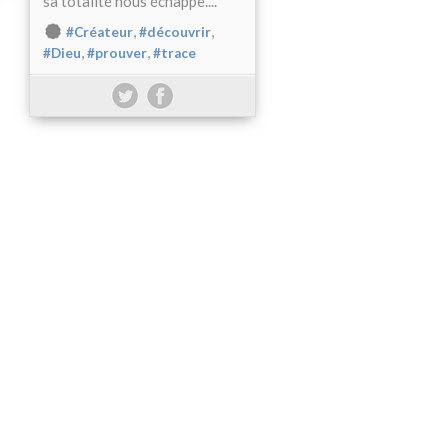
sa totalité nous échappe....
,
,
#Créateur
#découvrir
,
,
#Dieu
#prouver
#trace