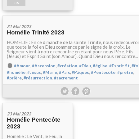
RSS
31 Mai 2023
Homélie Trinité 2023
HOMELIE : En ce dimanche de la sainte Trinité, nous redécouvro
que toute la foi en Dieu commence par le signe de la croix. Le
Seigneur vient à notre rencontre en étant pour nous Père, Fils
(Jésus) et Esprit Saint (son Amour). Quand Dieu nous rencontre...
,
,
,
,
,
,
#Amour
#Ascension
#création
#Dieu
#église
#Esprit St
#fo
,
,
,
,
,
,
,
#homélie
#Jésus
#Marie
#Paix
#Pâques
#Pentecôte
#prêtre
,
,
#prière
#résurrection
#sacrement
23 Mai 2023
Homélie Pentecôte
2023
Homélie : Le Vent, le Feu, la