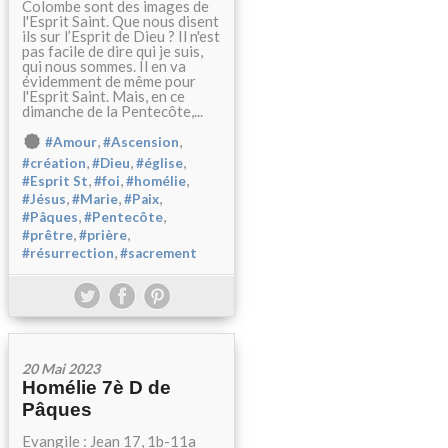
Colombe sont des images de
l'Esprit Saint. Que nous disent
ils sur l’Esprit de Dieu ? Il n'est
pas facile de dire qui je suis,
qui nous sommes. Il en va
évidemment de même pour
l'Esprit Saint. Mais, en ce
dimanche de la Pentecôte,...
,
,
#Amour
#Ascension
,
,
,
#création
#Dieu
#église
,
,
,
#Esprit St
#foi
#homélie
,
,
,
#Jésus
#Marie
#Paix
,
,
#Pâques
#Pentecôte
,
,
#prêtre
#prière
,
#résurrection
#sacrement
20 Mai 2023
Homélie 7è D de
Pâques
Evangile : Jean 17, 1b-11a