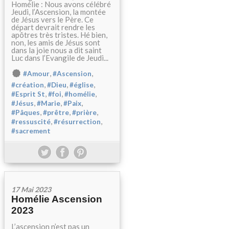
Homélie : Nous avons célébré
Jeudi, l’Ascension, la montée
de Jésus vers le Père. Ce
départ devrait rendre les
apôtres très tristes. Hé bien,
non, les amis de Jésus sont
dans la joie nous a dit saint
Luc dans l’Evangile de Jeudi...
,
,
#Amour
#Ascension
,
,
,
#création
#Dieu
#église
,
,
,
#Esprit St
#foi
#homélie
,
,
,
#Jésus
#Marie
#Paix
,
,
,
#Pâques
#prêtre
#prière
,
,
#ressuscité
#résurrection
#sacrement
17 Mai 2023
Homélie Ascension
2023
L’ascension n’est pas un