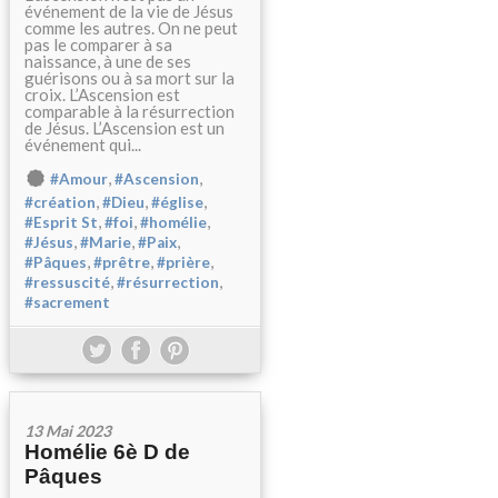
événement de la vie de Jésus
comme les autres. On ne peut
pas le comparer à sa
naissance, à une de ses
guérisons ou à sa mort sur la
croix. L’Ascension est
comparable à la résurrection
de Jésus. L’Ascension est un
événement qui...
,
,
#Amour
#Ascension
,
,
,
#création
#Dieu
#église
,
,
,
#Esprit St
#foi
#homélie
,
,
,
#Jésus
#Marie
#Paix
,
,
,
#Pâques
#prêtre
#prière
,
,
#ressuscité
#résurrection
#sacrement
13 Mai 2023
Homélie 6è D de
Pâques