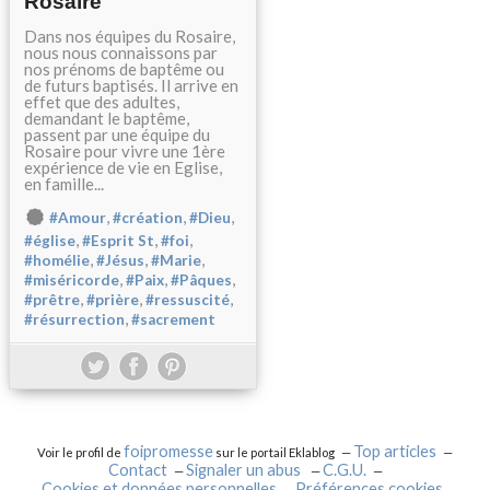
Rosaire
Dans nos équipes du Rosaire,
nous nous connaissons par
nos prénoms de baptême ou
de futurs baptisés. Il arrive en
effet que des adultes,
demandant le baptême,
passent par une équipe du
Rosaire pour vivre une 1ère
expérience de vie en Eglise,
en famille...
,
,
,
#Amour
#création
#Dieu
,
,
,
#église
#Esprit St
#foi
,
,
,
#homélie
#Jésus
#Marie
,
,
,
#miséricorde
#Paix
#Pâques
,
,
,
#prêtre
#prière
#ressuscité
,
#résurrection
#sacrement
foipromesse
Top articles
Voir le profil de
sur le portail Eklablog
Contact
Signaler un abus
C.G.U.
Cookies et données personnelles
Préférences cookies