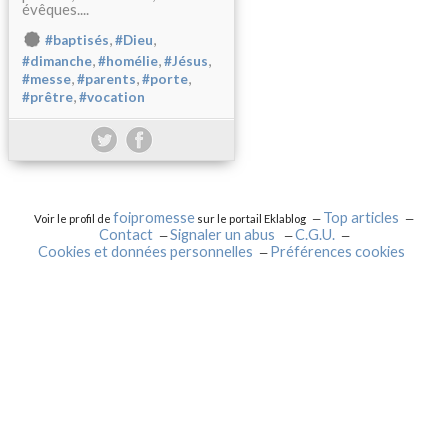
évêques....
,
,
#baptisés
#Dieu
,
,
,
#dimanche
#homélie
#Jésus
,
,
,
#messe
#parents
#porte
,
#prêtre
#vocation
foipromesse
Top articles
Voir le profil de
sur le portail Eklablog
Contact
Signaler un abus
C.G.U.
Cookies et données personnelles
Préférences cookies