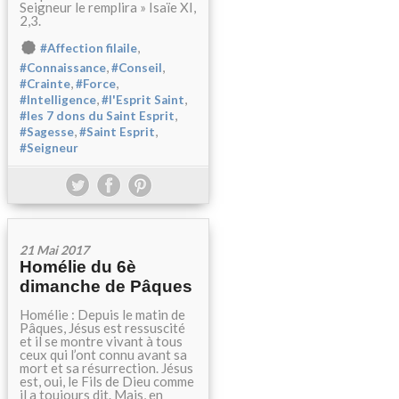
Seigneur le remplira » Isaïe XI,
2,3.
,
#Affection filaile
,
,
#Connaissance
#Conseil
,
,
#Crainte
#Force
,
,
#Intelligence
#l'Esprit Saint
,
#les 7 dons du Saint Esprit
,
,
#Sagesse
#Saint Esprit
#Seigneur
21 Mai 2017
Homélie du 6è
dimanche de Pâques
Homélie : Depuis le matin de
Pâques, Jésus est ressuscité
et il se montre vivant à tous
ceux qui l’ont connu avant sa
mort et sa résurrection. Jésus
est, oui, le Fils de Dieu comme
il a toujours dit. Mais, en