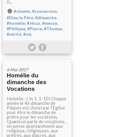
Il...
,
,
#chemin
#conversion
,
,
#Dieu le Père
#dimanche
,
,
,
#homélie
#Jésus
#messe
,
,
,
#Philippe
#Pierre
#Thomas
,
#vérité
#vie
6 Mai 2017
Homélie du
dimanche des
Vocations
Homélie : ( Jn 1, 1-10) Chaque
année le 4è dimanche de
Pâques est choisi par l’Eglise
pour être le dimanche de
prière pour les vocations.
Quand on parle de vocations,
on pense spontanément aux
religieux, religieuses, aux
prêtres, aux diacres, aux