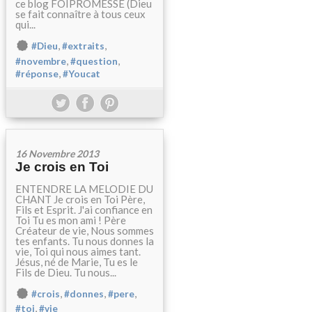
ce blog FOIPROMESSE (Dieu
se fait connaître à tous ceux
qui...
,
,
#Dieu
#extraits
,
,
#novembre
#question
,
#réponse
#Youcat
16 Novembre 2013
Je crois en Toi
ENTENDRE LA MELODIE DU
CHANT Je crois en Toi Père,
Fils et Esprit. J'ai confiance en
Toi Tu es mon ami ! Père
Créateur de vie, Nous sommes
tes enfants. Tu nous donnes la
vie, Toi qui nous aimes tant.
Jésus, né de Marie, Tu es le
Fils de Dieu. Tu nous...
,
,
,
#crois
#donnes
#pere
,
#toi
#vie