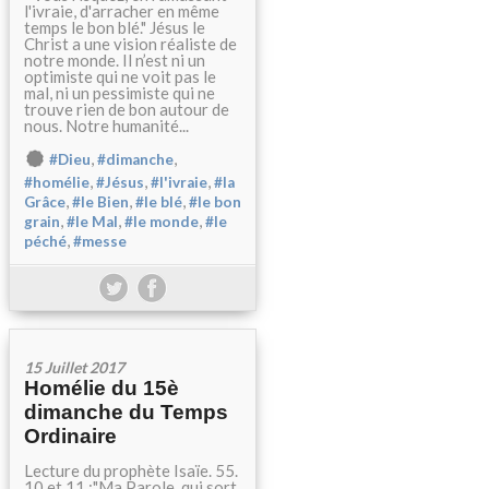
l'ivraie, d'arracher en même
temps le bon blé." Jésus le
Christ a une vision réaliste de
notre monde. Il n’est ni un
optimiste qui ne voit pas le
mal, ni un pessimiste qui ne
trouve rien de bon autour de
nous. Notre humanité...
,
,
#Dieu
#dimanche
,
,
,
#homélie
#Jésus
#l'ivraie
#la
,
,
,
Grâce
#le Bien
#le blé
#le bon
,
,
,
grain
#le Mal
#le monde
#le
,
péché
#messe
15 Juillet 2017
Homélie du 15è
dimanche du Temps
Ordinaire
Lecture du prophète Isaïe. 55.
10 et 11 :"Ma Parole, qui sort