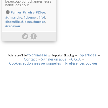
beaucoup vont changer leurs
habitudes pour...
,
,
,
#aimer
#croire
#Dieu
,
,
,
#dimanche
#donner
#foi
,
,
,
#homélie
#Jésus
#messe
#recevoir
foipromesse
Top articles
Voir le profil de
sur le portail Eklablog
Contact
Signaler un abus
C.G.U.
Cookies et données personnelles
Préférences cookies