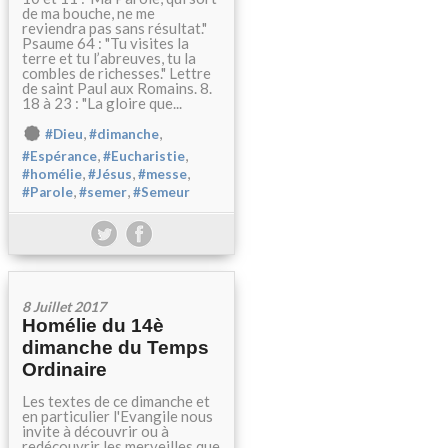
de ma bouche, ne me
reviendra pas sans résultat."
Psaume 64 : "Tu visites la
terre et tu l’abreuves, tu la
combles de richesses." Lettre
de saint Paul aux Romains. 8.
18 à 23 : "La gloire que...
,
,
#Dieu
#dimanche
,
,
#Espérance
#Eucharistie
,
,
,
#homélie
#Jésus
#messe
,
,
#Parole
#semer
#Semeur
8 Juillet 2017
Homélie du 14è
dimanche du Temps
Ordinaire
Les textes de ce dimanche et
en particulier l'Evangile nous
invite à découvrir ou à
redécouvrir les merveilles que