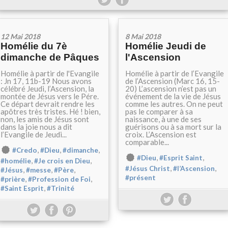
12 Mai 2018
8 Mai 2018
Homélie du 7è
Homélie Jeudi de
dimanche de Pâques
l'Ascension
Homélie à partir de l'Evangile
Homélie à partir de l’Evangile
: Jn 17, 11b-19 Nous avons
de l’Ascension (Marc 16, 15-
célébré Jeudi, l’Ascension, la
20) L’ascension n’est pas un
montée de Jésus vers le Pére.
événement de la vie de Jésus
Ce départ devrait rendre les
comme les autres. On ne peut
apôtres très tristes. Hé ! bien,
pas le comparer à sa
non, les amis de Jésus sont
naissance, à une de ses
dans la joie nous a dit
guérisons ou à sa mort sur la
l’Evangile de Jeudi...
croix. L’Ascension est
comparable...
,
,
,
#Credo
#Dieu
#dimanche
,
,
#Dieu
#Esprit Saint
,
,
#homélie
#Je crois en Dieu
,
,
#Jésus Christ
#l’Ascension
,
,
,
#Jésus
#messe
#Père
#présent
,
,
#prière
#Profession de Foi
,
#Saint Esprit
#Trinité