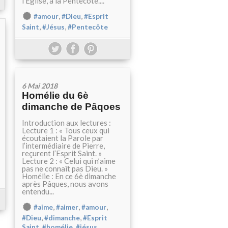
l'Eglise, à la Pentecôte....
,
,
#amour
#Dieu
#Esprit
,
,
Saint
#Jésus
#Pentecôte
6 Mai 2018
Homélie du 6è
dimanche de Pâqoes
Introduction aux lectures :
Lecture 1 : « Tous ceux qui
écoutaient la Parole par
l’intermédiaire de Pierre,
reçurent l’Esprit Saint. »
Lecture 2 : « Celui qui n’aime
pas ne connaît pas Dieu. »
Homélie : En ce 6è dimanche
après Pâques, nous avons
entendu...
,
,
,
#aime
#aimer
#amour
,
,
#Dieu
#dimanche
#Esprit
,
,
,
Saint
#homélie
#jésus