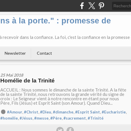
ens à la porte." : promesse de
 recevoir dans la confiance. La foi, c'est la confiance en la promesse
Newsletter
Contact
25 Mai 2018
Homélie de la Trinité
ACCUEIL : Nous sommes le dimanche de la sainte Trinité. A la fête
de la sainte Trinité, nous retrouvons la grande vérité du signe de
croix : Le Seigneur vient à notre rencontre en étant pour nous
Père, Fils (Jésus) et Esprit Saint (son Amour). Quand Dieu...
,
,
,
,
,
,
#Amour
#Christ
#Dieu
#dimanche
#Esprit Saint
#Eucharistie
,
,
,
,
,
#homélie
#Jésus
#messe
#Père
#sacrement
#Trinité