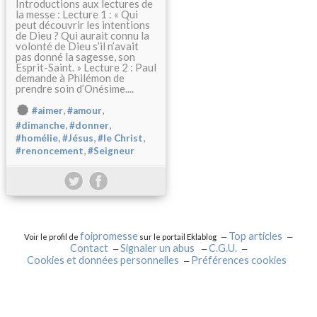
Introductions aux lectures de
la messe : Lecture 1 : « Qui
peut découvrir les intentions
de Dieu ? Qui aurait connu la
volonté de Dieu s’il n’avait
pas donné la sagesse, son
Esprit-Saint. » Lecture 2 : Paul
demande à Philémon de
prendre soin d’Onésime....
,
,
#aimer
#amour
,
,
#dimanche
#donner
,
,
,
#homélie
#Jésus
#le Christ
,
#renoncement
#Seigneur
foipromesse
Top articles
Voir le profil de
sur le portail Eklablog
Contact
Signaler un abus
C.G.U.
Cookies et données personnelles
Préférences cookies