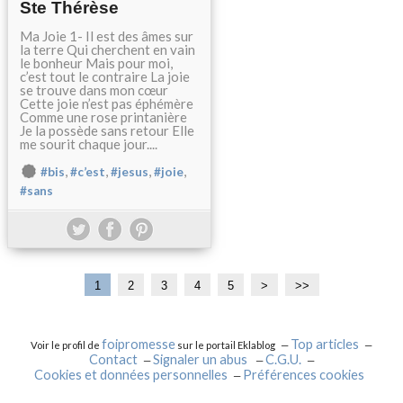
Ste Thérèse
Ma Joie 1- Il est des âmes sur
la terre Qui cherchent en vain
le bonheur Mais pour moi,
c’est tout le contraire La joie
se trouve dans mon cœur
Cette joie n’est pas éphémère
Comme une rose printanière
Je la possède sans retour Elle
me sourit chaque jour....
,
,
,
,
#bis
#c’est
#jesus
#joie
#sans
1
2
3
4
5
>
>>
foipromesse
Top articles
Voir le profil de
sur le portail Eklablog
Contact
Signaler un abus
C.G.U.
Cookies et données personnelles
Préférences cookies