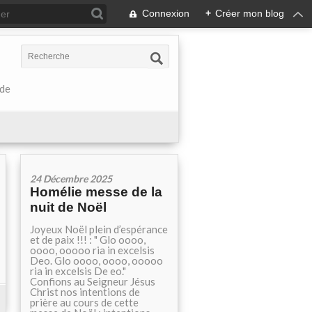
Connexion
+
Créer mon blog
 de
24 Décembre 2025
Homélie messe de la
nuit de Noël
Joyeux Noël plein d’espérance
et de paix !!! : " Glo oooo,
oooo, ooooo ria in excelsis
Deo. Glo oooo, oooo, ooooo
ria in excelsis De eo."
Confions au Seigneur Jésus
Christ nos intentions de
prière au cours de cette