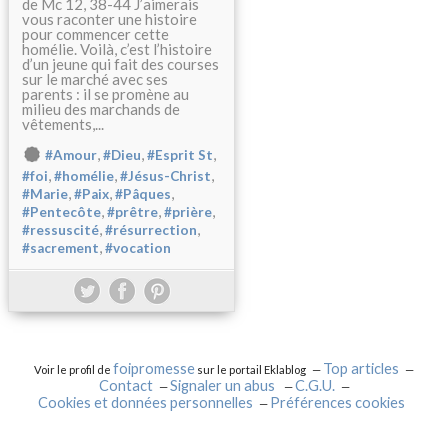
de Mc 12, 38-44 J’aimerais
vous raconter une histoire
pour commencer cette
homélie. Voilà, c’est l’histoire
d’un jeune qui fait des courses
sur le marché avec ses
parents : il se promène au
milieu des marchands de
vêtements,...
,
,
,
#Amour
#Dieu
#Esprit St
,
,
,
#foi
#homélie
#Jésus-Christ
,
,
,
#Marie
#Paix
#Pâques
,
,
,
#Pentecôte
#prêtre
#prière
,
,
#ressuscité
#résurrection
,
#sacrement
#vocation
foipromesse
Top articles
Voir le profil de
sur le portail Eklablog
Contact
Signaler un abus
C.G.U.
Cookies et données personnelles
Préférences cookies