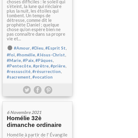
choses difficiles : le soleil qui
s’éteint, la lune qui n’éclaire
plus la nuit, les étoiles qui
tombent. Un temps de
détresse, comme dit le
prophète Daniel ; quelque
chose qu’on espère bien ne
pas connaître dans sa propre
vie et...
,
,
,
#Amour
#Dieu
#Esprit St
,
,
,
#foi
#homélie
#Jésus-Christ
,
,
,
#Marie
#Paix
#Pâques
,
,
,
#Pentecôte
#prêtre
#prière
,
,
#ressuscité
#résurrection
,
#sacrement
#vocation
6 Novembre 2021
Homélie 32è
dimanche ordinaire
Homélie à partir de l' Évangile