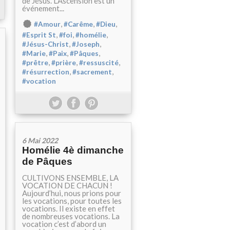
de Jésus. L’Ascension est un
événement...
,
,
,
#Amour
#Carême
#Dieu
,
,
,
#Esprit St
#foi
#homélie
,
,
#Jésus-Christ
#Joseph
,
,
,
#Marie
#Paix
#Pâques
,
,
,
#prêtre
#prière
#ressuscité
,
,
#résurrection
#sacrement
#vocation
6 Mai 2022
Homélie 4è dimanche
de Pâques
CULTIVONS ENSEMBLE, LA
VOCATION DE CHACUN !
Aujourd’hui, nous prions pour
les vocations, pour toutes les
vocations. Il existe en effet
de nombreuses vocations. La
vocation c’est d’abord un