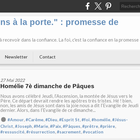
ens à la porte." : promesse de
 recevoir dans la confiance. La foi, c'est la confiance en la promesse
Newsletter
Contact
27 Mai 2022
Homélie 7è dimanche de Pâques
Nous avons célébré Jeudi, l’Ascension, la montée de Jésus vers le
Père. Ce départ devrait rendre les apôtres très tristes. Hé ! bien,
non, les amis de Jésus sont dans la joie nous a dit l’Evangile de Jeudi
dernier. Alors, dans l’Evangile de ce dimanche...
,
,
,
,
,
,
#Amour
#Carême
#Dieu
#Esprit St
#foi
#homélie
#Jésus-
,
,
,
,
,
,
,
Christ
#Joseph
#Marie
#Paix
#Pâques
#prêtre
#prière
,
,
,
#ressuscité
#résurrection
#sacrement
#vocation