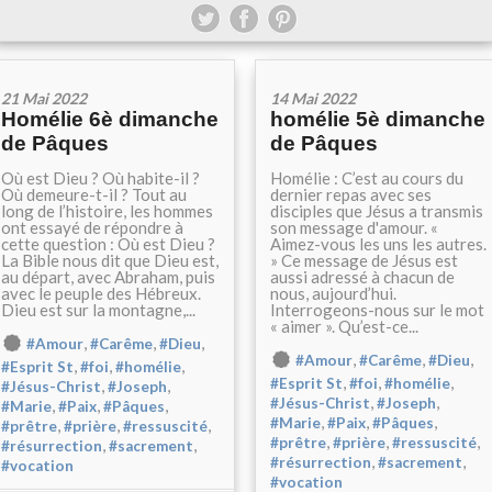
21 Mai 2022
14 Mai 2022
Homélie 6è dimanche
homélie 5è dimanche
de Pâques
de Pâques
Où est Dieu ? Où habite-il ?
Homélie : C’est au cours du
Où demeure-t-il ? Tout au
dernier repas avec ses
long de l’histoire, les hommes
disciples que Jésus a transmis
ont essayé de répondre à
son message d'amour. «
cette question : Où est Dieu ?
Aimez-vous les uns les autres.
La Bible nous dit que Dieu est,
» Ce message de Jésus est
au départ, avec Abraham, puis
aussi adressé à chacun de
avec le peuple des Hébreux.
nous, aujourd’hui.
Dieu est sur la montagne,...
Interrogeons-nous sur le mot
« aimer ». Qu’est-ce...
,
,
,
#Amour
#Carême
#Dieu
,
,
,
#Amour
#Carême
#Dieu
,
,
,
#Esprit St
#foi
#homélie
,
,
,
#Esprit St
#foi
#homélie
,
,
#Jésus-Christ
#Joseph
,
,
#Jésus-Christ
#Joseph
,
,
,
#Marie
#Paix
#Pâques
,
,
,
#Marie
#Paix
#Pâques
,
,
,
#prêtre
#prière
#ressuscité
,
,
,
#prêtre
#prière
#ressuscité
,
,
#résurrection
#sacrement
,
,
#résurrection
#sacrement
#vocation
#vocation