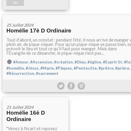
RSS
25 Juillet 2024
Homélie 17è D Ordinaire
Tout d’abord, un constat : pendant l’été, il nous arrive de manger 
plein air, de pique-niquer. Pour qu’un pique-nique se passe bien, o
prévoit le lieu et tout ce qu’il faut pour manger. Mais dans
l’Évangile de ce dimanche, le pique-nique n’est pas...
,
,
,
,
,
,
#Amour
#Ascension
#création
#Dieu
#église
#Esprit St
#fo
,
,
,
,
,
,
,
#homélie
#Jésus
#Marie
#Pâques
#Pentecôte
#prêtre
#prière
,
#Résurrection
#sacrement
21 Juillet 2024
Homélie 16è D
Ordinaire
"Venez à l'écart et reposez