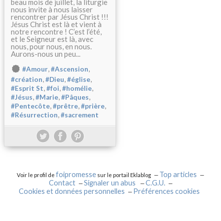
beau mois de juillet, la liturgie
nous invite à nous laisser
rencontrer par Jésus Christ !!!
Jésus Christ est là et vient à
notre rencontre ! C’est l’été,
et le Seigneur est là, avec
nous, pour nous, en nous.
Aurons-nous un peu...
,
,
#Amour
#Ascension
,
,
,
#création
#Dieu
#église
,
,
,
#Esprit St
#foi
#homélie
,
,
,
#Jésus
#Marie
#Pâques
,
,
,
#Pentecôte
#prêtre
#prière
,
#Résurrection
#sacrement
foipromesse
Top articles
Voir le profil de
sur le portail Eklablog
Contact
Signaler un abus
C.G.U.
Cookies et données personnelles
Préférences cookies