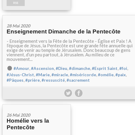
RSS
28 Mai 2020
Enseignement Dimanche de la Pentecôte
- Enseignement vers la Fête de la Pentecôte - Église et Paix ! A
l’époque de Jésus, la Pentecôte est une grande fête annuelle qui
exige de venir au temple de Jérusalem. Donc beaucoup de gens
viennent, d’un peu partout, à Jérusalem. Au milieu de ce
mouvement...
,
,
,
,
,
,
#Amour
#Ascension
#Dieu
#dimanche
#Esprit Saint
#foi
,
,
,
,
,
,
#Jésus-Christ
#Marie
#miracle
#miséricorde
#omélie
#paix
,
,
,
#Pâques
#prière
#ressuscité
#sacrement
26 Mai 2020
Homélie vers la
Pentecôte