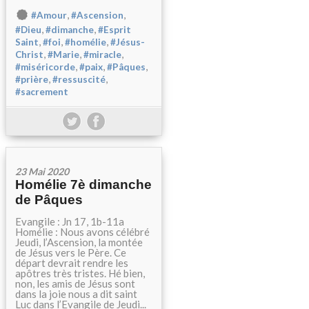
,
,
#Amour
#Ascension
,
,
#Dieu
#dimanche
#Esprit
,
,
,
Saint
#foi
#homélie
#Jésus-
,
,
,
Christ
#Marie
#miracle
,
,
,
#miséricorde
#paix
#Pâques
,
,
#prière
#ressuscité
#sacrement
23 Mai 2020
Homélie 7è dimanche
de Pâques
Evangile : Jn 17, 1b-11a
Homélie : Nous avons célébré
Jeudi, l’Ascension, la montée
de Jésus vers le Père. Ce
départ devrait rendre les
apôtres très tristes. Hé bien,
non, les amis de Jésus sont
dans la joie nous a dit saint
Luc dans l’Evangile de Jeudi...