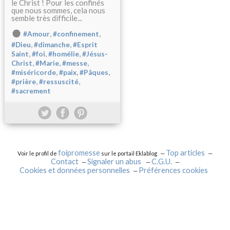
le Christ ! Pour les confinés
que nous sommes, cela nous
semble très difficile...
,
,
#Amour
#confinement
,
,
#Dieu
#dimanche
#Esprit
,
,
,
Saint
#foi
#homélie
#Jésus-
,
,
,
Christ
#Marie
#messe
,
,
,
#miséricorde
#paix
#Pâques
,
,
#prière
#ressuscité
#sacrement
foipromesse
Top articles
Voir le profil de
sur le portail Eklablog
Contact
Signaler un abus
C.G.U.
Cookies et données personnelles
Préférences cookies