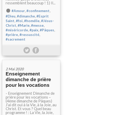
ressemblent beaucoup ! 1) Il...
,
,
#Amour
#confinement
,
,
#Dieu
#dimanche
#Esprit
,
,
,
Saint
#foi
#homélie
#Jésus-
,
,
,
Christ
#Marie
#messe
,
,
,
#miséricorde
#paix
#Pâques
,
,
#prière
#ressuscité
#sacrement
2 Mai 2020
Enseignement
dimanche de prière
pour les vocations
- Enseignement Dimanche de
prière pour les vocations –
(4ème dimanche de Pâques)
J’ai dit oui à la Vie, à la Joie, au
Christ. Et vous ? Quel beau
programme ! : La Vie, la Joie,