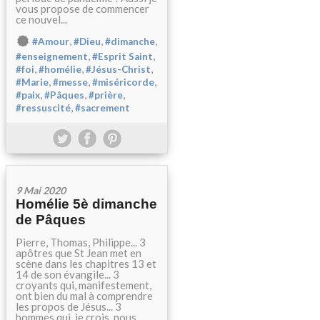
vous propose de commencer
ce nouvel...
,
,
,
#Amour
#Dieu
#dimanche
,
,
#enseignement
#Esprit Saint
,
,
,
#foi
#homélie
#Jésus-Christ
,
,
,
#Marie
#messe
#miséricorde
,
,
,
#paix
#Pâques
#prière
,
#ressuscité
#sacrement
9 Mai 2020
Homélie 5è dimanche
de Pâques
Pierre, Thomas, Philippe... 3
apôtres que St Jean met en
scène dans les chapitres 13 et
14 de son évangile... 3
croyants qui, manifestement,
ont bien du mal à comprendre
les propos de Jésus... 3
hommes qui, je crois, nous