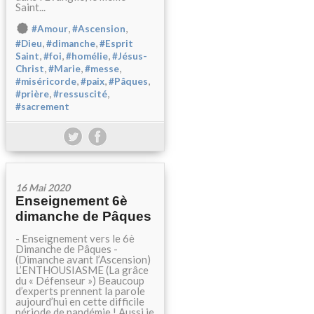
Saint...
,
,
#Amour
#Ascension
,
,
#Dieu
#dimanche
#Esprit
,
,
,
Saint
#foi
#homélie
#Jésus-
,
,
,
Christ
#Marie
#messe
,
,
,
#miséricorde
#paix
#Pâques
,
,
#prière
#ressuscité
#sacrement
16 Mai 2020
Enseignement 6è
dimanche de Pâques
- Enseignement vers le 6è
Dimanche de Pâques -
(Dimanche avant l’Ascension)
L’ENTHOUSIASME (La grâce
du « Défenseur ») Beaucoup
d’experts prennent la parole
aujourd’hui en cette difficile
période de pandémie ! Aussi je