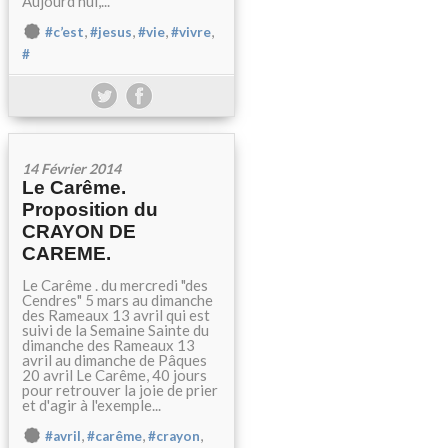
Aujourd’hui,...
,
,
,
,
#c’est
#jesus
#vie
#vivre
#
14 Février 2014
Le Carême.
Proposition du
CRAYON DE
CAREME.
Le Carême . du mercredi "des
Cendres" 5 mars au dimanche
des Rameaux 13 avril qui est
suivi de la Semaine Sainte du
dimanche des Rameaux 13
avril au dimanche de Pâques
20 avril Le Carême, 40 jours
pour retrouver la joie de prier
et d'agir à l'exemple...
,
,
,
#avril
#carême
#crayon