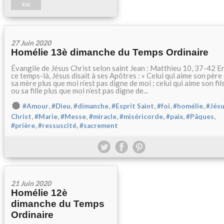
RSS
27 Juin 2020
Homélie 13è dimanche du Temps Ordinaire
Évangile de Jésus Christ selon saint Jean : Matthieu 10, 37-42 E
ce temps-là, Jésus disait à ses Apôtres : « Celui qui aime son père
sa mère plus que moi n’est pas digne de moi ; celui qui aime son fil
ou sa fille plus que moi n’est pas digne de...
,
,
,
,
,
,
#Amour
#Dieu
#dimanche
#Esprit Saint
#foi
#homélie
#Jésu
,
,
,
,
,
,
,
Christ
#Marie
#Messe
#miracle
#miséricorde
#paix
#Pâques
,
,
#prière
#ressuscité
#sacrement
21 Juin 2020
Homélie 12è
dimanche du Temps
Ordinaire