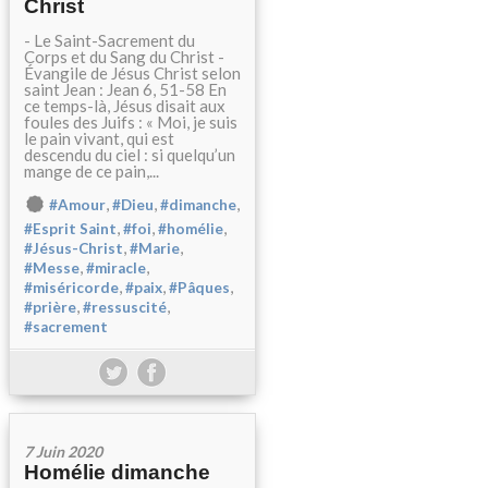
Christ
- Le Saint-Sacrement du
Corps et du Sang du Christ -
Évangile de Jésus Christ selon
saint Jean : Jean 6, 51-58 En
ce temps-là, Jésus disait aux
foules des Juifs : « Moi, je suis
le pain vivant, qui est
descendu du ciel : si quelqu’un
mange de ce pain,...
,
,
,
#Amour
#Dieu
#dimanche
,
,
,
#Esprit Saint
#foi
#homélie
,
,
#Jésus-Christ
#Marie
,
,
#Messe
#miracle
,
,
,
#miséricorde
#paix
#Pâques
,
,
#prière
#ressuscité
#sacrement
7 Juin 2020
Homélie dimanche