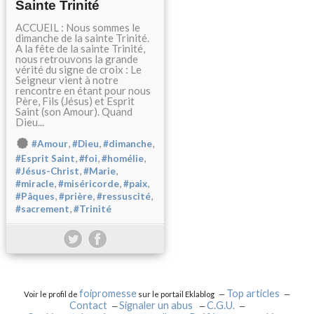
Sainte Trinité
ACCUEIL : Nous sommes le
dimanche de la sainte Trinité.
A la fête de la sainte Trinité,
nous retrouvons la grande
vérité du signe de croix : Le
Seigneur vient à notre
rencontre en étant pour nous
Père, Fils (Jésus) et Esprit
Saint (son Amour). Quand
Dieu...
,
,
,
#Amour
#Dieu
#dimanche
,
,
,
#Esprit Saint
#foi
#homélie
,
,
#Jésus-Christ
#Marie
,
,
,
#miracle
#miséricorde
#paix
,
,
,
#Pâques
#prière
#ressuscité
,
#sacrement
#Trinité
foipromesse
Top articles
Voir le profil de
sur le portail Eklablog
Contact
Signaler un abus
C.G.U.