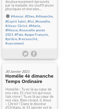
douloureusement éprouvés
par la maladie, les souffrances
physiques et morales...
,
,
,
#Amour
#Dieu
#dimanche
,
,
,
#Esprit Saint
#foi
#homélie
,
,
#Jésus-Christ
#Marie
,
#Messe
#nouvelle année
,
,
,
2021
#Paix
#pape François
,
,
#prière
#ressuscité
#sacrement
30 Janvier 2021
Homélie 4è dimanche
Temps Ordinaire
Homélie : Tu es là au cœur de
nos vies. Et c'est toi qui nous
fais vivre ! Tu es là au cœur de
nos vies. Bien vivant, ô Jésus
– Christ ! Dans le diocèse
d'Orléans, le 31 janvier est le