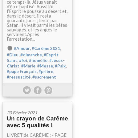
ce temps-là, Jésus venait
d’être baptisé. Aussitôt
l’Esprit le pousse au désert et,
dans le désert, il resta
quarante jours, tenté par
Satan. Il vivait parmi les bêtes
sauvages, et les anges le
servaient.Après
l’arrestation...
,
,
#Amour
#Carême 2021
,
,
#Dieu
#dimanche
#Esprit
,
,
,
Saint
#foi
#homélie
#Jésus-
,
,
,
,
Christ
#Marie
#Messe
#Paix
,
,
#pape François
#prière
,
#ressuscité
#sacrement
20 Février 2021
Un crayon de Carême
avec 5 qualités !
LIVRET de CARÊME : - PAGE