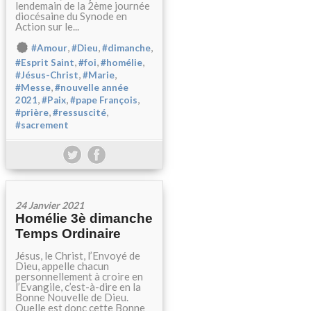
lendemain de la 2ème journée
diocésaine du Synode en
Action sur le...
,
,
,
#Amour
#Dieu
#dimanche
,
,
,
#Esprit Saint
#foi
#homélie
,
,
#Jésus-Christ
#Marie
,
#Messe
#nouvelle année
,
,
,
2021
#Paix
#pape François
,
,
#prière
#ressuscité
#sacrement
24 Janvier 2021
Homélie 3è dimanche
Temps Ordinaire
Jésus, le Christ, l’Envoyé de
Dieu, appelle chacun
personnellement à croire en
l’Evangile, c’est-à-dire en la
Bonne Nouvelle de Dieu.
Quelle est donc cette Bonne