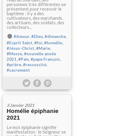
personnes très différentes se
présentent pour recevoir le
baptême : il y a des
cultivateurs, des marchands,
des artisans, des soldats, des
collecteurs...
,
,
,
#Amour
#Dieu
#dimanche
,
,
,
#Esprit Saint
#foi
#homélie
,
,
#Jésus-Christ
#Marie
,
#Messe
#nouvelle année
,
,
,
2021
#Paix
#pape François
,
,
#prière
#ressuscité
#sacrement
3 Janvier 2021
Homélie épiphanie
2021
Le mot épiphanie signifie
manifestation : le Seigneur se