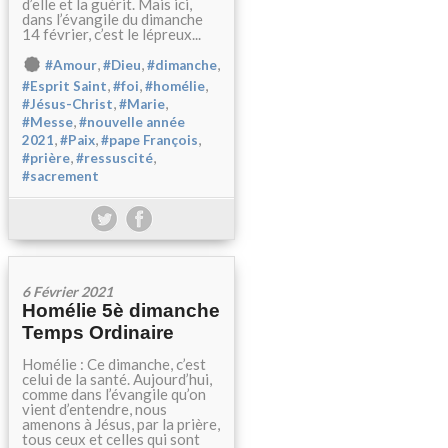
d’elle et la guérit. Mais ici,
dans l’évangile du dimanche
14 février, c’est le lépreux...
,
,
,
#Amour
#Dieu
#dimanche
,
,
,
#Esprit Saint
#foi
#homélie
,
,
#Jésus-Christ
#Marie
,
#Messe
#nouvelle année
,
,
,
2021
#Paix
#pape François
,
,
#prière
#ressuscité
#sacrement
6 Février 2021
Homélie 5è dimanche
Temps Ordinaire
Homélie : Ce dimanche, c’est
celui de la santé. Aujourd’hui,
comme dans l’évangile qu’on
vient d’entendre, nous
amenons à Jésus, par la prière,
tous ceux et celles qui sont