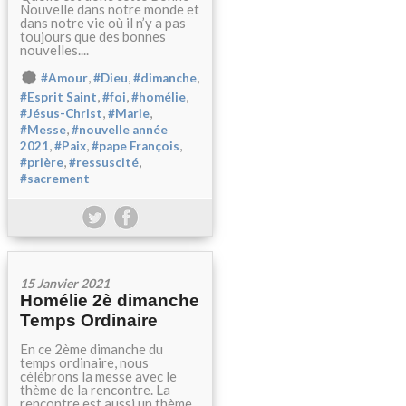
Nouvelle dans notre monde et
dans notre vie où il n’y a pas
toujours que des bonnes
nouvelles....
,
,
,
#Amour
#Dieu
#dimanche
,
,
,
#Esprit Saint
#foi
#homélie
,
,
#Jésus-Christ
#Marie
,
#Messe
#nouvelle année
,
,
,
2021
#Paix
#pape François
,
,
#prière
#ressuscité
#sacrement
15 Janvier 2021
Homélie 2è dimanche
Temps Ordinaire
En ce 2ème dimanche du
temps ordinaire, nous
célébrons la messe avec le
thème de la rencontre. La
rencontre est aussi un thème