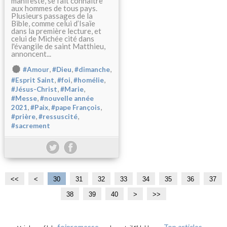
manifeste, se fait connaître
aux hommes de tous pays.
Plusieurs passages de la
Bible, comme celui d’Isaïe
dans la première lecture, et
celui de Michée cité dans
l'évangile de saint Matthieu,
annoncent...
,
,
,
#Amour
#Dieu
#dimanche
,
,
,
#Esprit Saint
#foi
#homélie
,
,
#Jésus-Christ
#Marie
,
#Messe
#nouvelle année
,
,
,
2021
#Paix
#pape François
,
,
#prière
#ressuscité
#sacrement
<<
<
1
2
30
31
32
33
34
35
36
37
0
0
38
39
40
5
6
7
>
>>
0
0
0