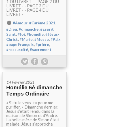
1 DU LIVRET - - PAGE 2 DU
LIVRET - - PAGE 3 DU
LIVRET - - PAGE 4 DU
LIVRET -
,
,
#Amour
#Carême 2021
,
,
#Dieu
#dimanche
#Esprit
,
,
,
Saint
#foi
#homélie
#Jésus-
,
,
,
,
Christ
#Marie
#Messe
#Paix
,
,
#pape François
#prière
,
#ressuscité
#sacrement
14 Février 2021
Homélie 6è dimanche
Temps Ordinaire
« Si tu le veux, tu peux me
purifier. » Dimanche dernier,
Jésus s’était rendu dans la
maison de Simon et d’André.
La belle-mère de Simon était
malade. Jésus s’approcha