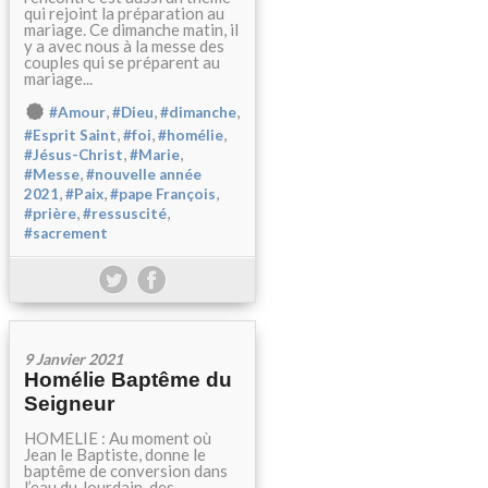
qui rejoint la préparation au
mariage. Ce dimanche matin, il
y a avec nous à la messe des
couples qui se préparent au
mariage...
,
,
,
#Amour
#Dieu
#dimanche
,
,
,
#Esprit Saint
#foi
#homélie
,
,
#Jésus-Christ
#Marie
,
#Messe
#nouvelle année
,
,
,
2021
#Paix
#pape François
,
,
#prière
#ressuscité
#sacrement
9 Janvier 2021
Homélie Baptême du
Seigneur
HOMELIE : Au moment où
Jean le Baptiste, donne le
baptême de conversion dans
l’eau du Jourdain, des